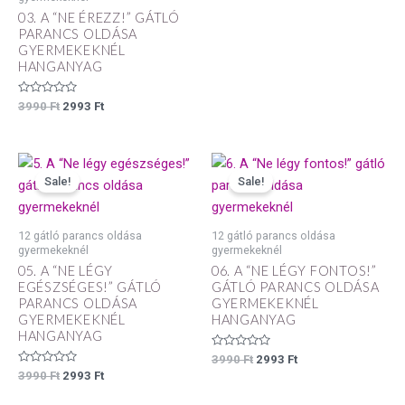
5
03. A “NE ÉREZZ!” GÁTLÓ
PARANCS OLDÁSA
GYERMEKEKNÉL
HANGANYAG
Értékelés:
3990
Ft
2993
Ft
0
/
5
Original
Current
Original
Current
price
price
price
price
Sale!
Sale!
was:
is:
was:
is:
3990 Ft.
2993 Ft.
3990 Ft.
2993 Ft.
12 gátló parancs oldása
12 gátló parancs oldása
gyermekeknél
gyermekeknél
05. A “NE LÉGY
06. A “NE LÉGY FONTOS!”
EGÉSZSÉGES!” GÁTLÓ
GÁTLÓ PARANCS OLDÁSA
PARANCS OLDÁSA
GYERMEKEKNÉL
GYERMEKEKNÉL
HANGANYAG
HANGANYAG
Értékelés:
3990
Ft
2993
Ft
0
Értékelés:
3990
Ft
2993
Ft
/
0
5
/