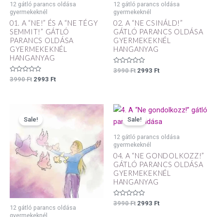
12 gátló parancs oldása
12 gátló parancs oldása
gyermekeknél
gyermekeknél
01. A “NE!” ÉS A “NE TÉGY
02. A “NE CSINÁLD!”
SEMMIT!” GÁTLÓ
GÁTLÓ PARANCS OLDÁSA
PARANCS OLDÁSA
GYERMEKEKNÉL
GYERMEKEKNÉL
HANGANYAG
HANGANYAG
Értékelés:
3990
Ft
2993
Ft
0
Értékelés:
3990
Ft
2993
Ft
/
0
5
/
5
Original
Current
Original
Current
price
price
price
price
Sale!
Sale!
was:
is:
was:
is:
3990 Ft.
2993 Ft.
3990 Ft.
2993 Ft.
12 gátló parancs oldása
gyermekeknél
04. A “NE GONDOLKOZZ!”
GÁTLÓ PARANCS OLDÁSA
GYERMEKEKNÉL
HANGANYAG
Értékelés:
3990
Ft
2993
Ft
12 gátló parancs oldása
0
/
gyermekeknél