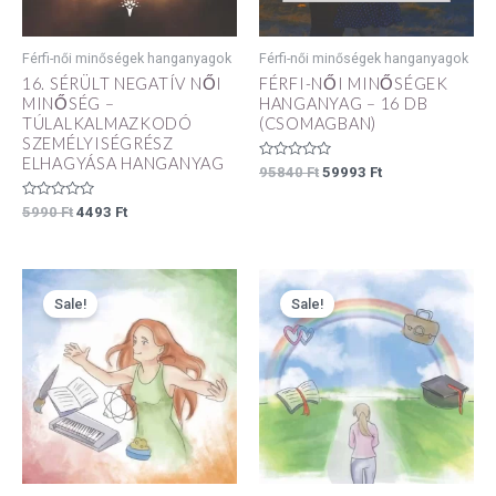
Férfi-női minőségek hanganyagok
Férfi-női minőségek hanganyagok
16. SÉRÜLT NEGATÍV NŐI
FÉRFI-NŐI MINŐSÉGEK
MINŐSÉG –
HANGANYAG – 16 DB
TÚLALKALMAZKODÓ
(CSOMAGBAN)
SZEMÉLYISÉGRÉSZ
ELHAGYÁSA HANGANYAG
Értékelés:
95840
Ft
59993
Ft
0
/
Értékelés:
5
5990
Ft
4493
Ft
0
/
5
Original
Current
Original
Current
price
price
price
price
Sale!
Sale!
was:
is:
was:
is:
3990 Ft.
2993 Ft.
3990 Ft.
2993 Ft.