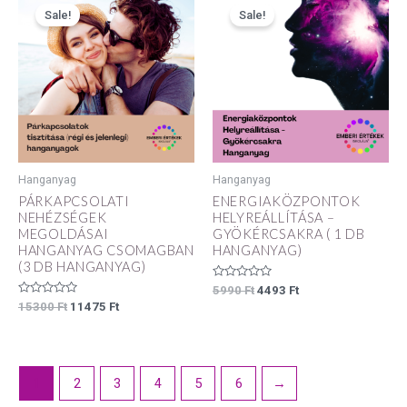
price
price
price
price
Sale!
Sale!
was:
is:
was:
is:
15300 Ft.
11475 Ft.
5990 Ft.
4493 Ft.
Hanganyag
Hanganyag
PÁRKAPCSOLATI
ENERGIAKÖZPONTOK
NEHÉZSÉGEK
HELYREÁLLÍTÁSA –
MEGOLDÁSAI
GYÖKÉRCSAKRA ( 1 DB
HANGANYAG CSOMAGBAN
HANGANYAG)
(3 DB HANGANYAG)
Értékelés:
5990
Ft
4493
Ft
0
Értékelés:
15300
Ft
11475
Ft
/
0
5
/
5
1
2
3
4
5
6
→