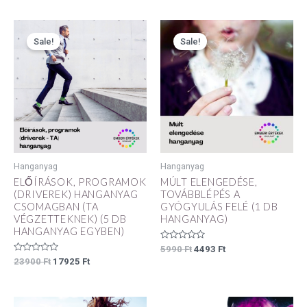
5
Original
Current
Original
Current
price
price
price
price
Sale!
Sale!
was:
is:
was:
is:
23900 Ft.
17925 Ft.
5990 Ft.
4493 Ft.
Hanganyag
Hanganyag
ELŐÍRÁSOK, PROGRAMOK
MÚLT ELENGEDÉSE,
(DRIVEREK) HANGANYAG
TOVÁBBLÉPÉS A
CSOMAGBAN (TA
GYÓGYULÁS FELÉ (1 DB
VÉGZETTEKNEK) (5 DB
HANGANYAG)
HANGANYAG EGYBEN)
Értékelés:
5990
Ft
4493
Ft
0
Értékelés:
23900
Ft
17925
Ft
/
0
5
/
5
Original
Current
Original
Current