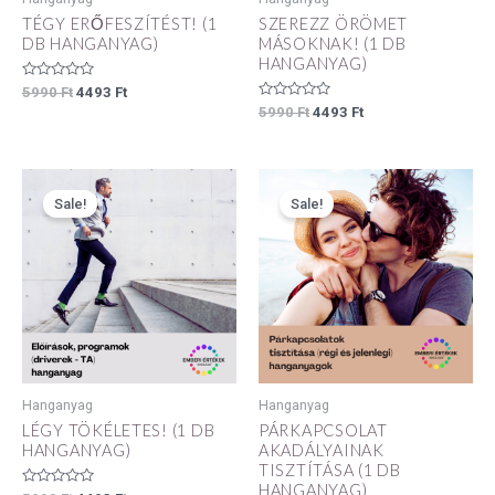
TÉGY ERŐFESZÍTÉST! (1
SZEREZZ ÖRÖMET
DB HANGANYAG)
MÁSOKNAK! (1 DB
HANGANYAG)
Értékelés:
5990
Ft
4493
Ft
0
Értékelés:
5990
Ft
4493
Ft
/
0
5
/
5
Original
Current
Original
Current
price
price
price
price
Sale!
Sale!
was:
is:
was:
is:
5990 Ft.
4493 Ft.
5990 Ft.
4493 Ft.
Hanganyag
Hanganyag
LÉGY TÖKÉLETES! (1 DB
PÁRKAPCSOLAT
HANGANYAG)
AKADÁLYAINAK
TISZTÍTÁSA (1 DB
HANGANYAG)