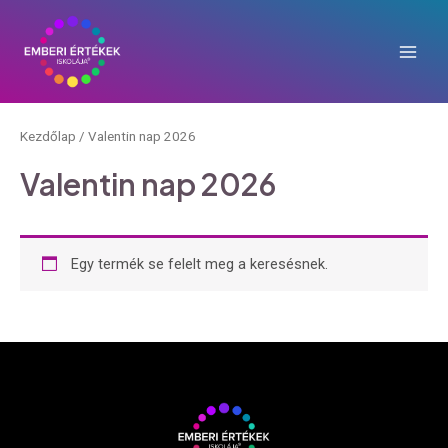
Skip
Main
to
Men
content
Kezdőlap
/ Valentin nap 2026
Valentin nap 2026
Egy termék se felelt meg a keresésnek.