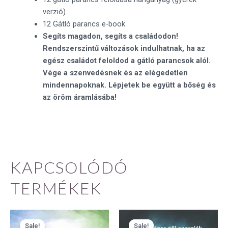
verzió)
12 Gátló parancs e-book
Segíts magadon, segíts a családodon!
Rendszerszintű változások indulhatnak, ha az
egész családot feloldod a gátló parancsok alól.
Vége a szenvedésnek és az elégedetlen
mindennapoknak. Lépjetek be együtt a bőség és
az öröm áramlásába!
KAPCSOLÓDÓ
TERMÉKEK
Original
Current
Original
Current
price
price
price
price
Sale!
Sale!
Sale!
Sale!