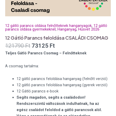
12 gátló parancs oldása felnőtteknek hanganyagok
,
12 gátló
parancs oldása gyermekeknél
,
Hanganyag
,
Húsvét 2026
12 Gátló Parancs feloldása CSALÁDI CSOMAG
121790
Ft
73125
Ft
Teljes Gátló Parancs Csomag – Felnőtteknek
A csomag tartalma:
12 gátló parancs feloldása hanganyag (felnőtt verzió)
12 gátló parancs feloldása hanganyag (gyerek verzió)
12 Gátló parancs e-book
Segíts magadon, segíts a családodon!
Rendszerszintű változások indulhatnak, ha az
egész családot feloldod a gátló parancsok alól.