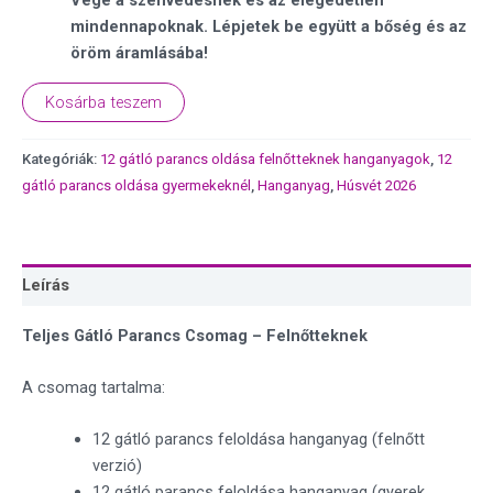
Vége a szenvedésnek és az elégedetlen
mindennapoknak. Lépjetek be együtt a bőség és az
öröm áramlásába!
Kosárba teszem
Kategóriák:
12 gátló parancs oldása felnőtteknek hanganyagok
,
12
gátló parancs oldása gyermekeknél
,
Hanganyag
,
Húsvét 2026
Leírás
Teljes Gátló Parancs Csomag – Felnőtteknek
A csomag tartalma:
12 gátló parancs feloldása hanganyag (felnőtt
verzió)
12 gátló parancs feloldása hanganyag (gyerek