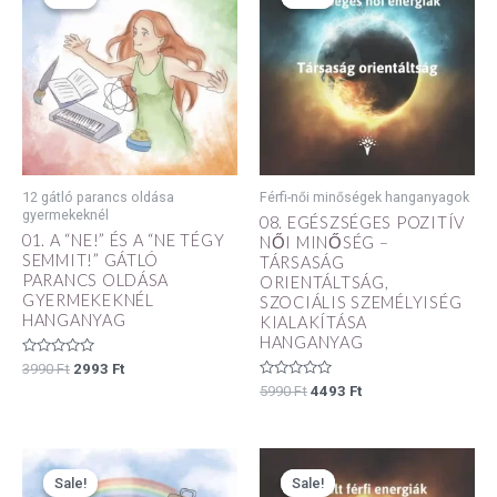
was:
is:
was:
is:
3990 Ft.
2993 Ft.
5990 Ft.
4493 Ft.
12 gátló parancs oldása
Férfi-női minőségek hanganyagok
gyermekeknél
08. EGÉSZSÉGES POZITÍV
01. A “NE!” ÉS A “NE TÉGY
NŐI MINŐSÉG –
SEMMIT!” GÁTLÓ
TÁRSASÁG
PARANCS OLDÁSA
ORIENTÁLTSÁG,
GYERMEKEKNÉL
SZOCIÁLIS SZEMÉLYISÉG
HANGANYAG
KIALAKÍTÁSA
HANGANYAG
Értékelés:
3990
Ft
2993
Ft
0
Értékelés:
5990
Ft
4493
Ft
/
0
5
/
5
Original
Current
Original
Current
price
price
price
price
Sale!
Sale!
Sale!
Sale!
was:
is:
was:
is: