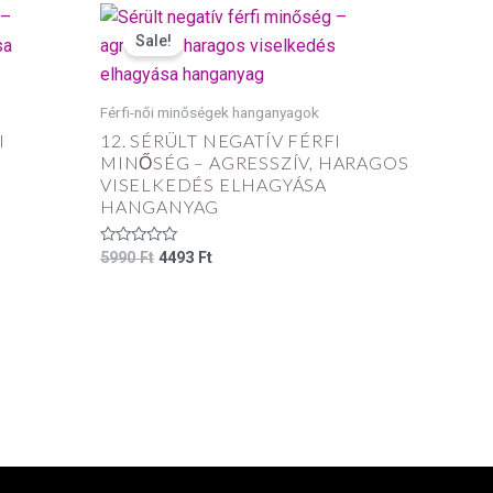
Original
Current
price
price
Sale!
was:
is:
5990 Ft.
4493 Ft.
Férfi-női minőségek hanganyagok
I
12. SÉRÜLT NEGATÍV FÉRFI
MINŐSÉG – AGRESSZÍV, HARAGOS
VISELKEDÉS ELHAGYÁSA
HANGANYAG
Értékelés:
5990
Ft
4493
Ft
0
/
5