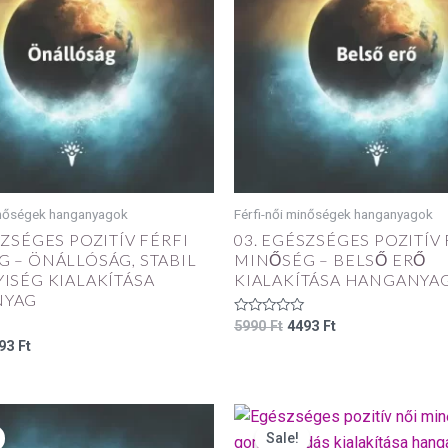
inőségek hanganyagok
Férfi-női minőségek hanganyagok
SZSÉGES POZITÍV FÉRFI
03. EGÉSZSÉGES POZITÍV 
 – ÖNÁLLÓSÁG, STABIL
MINŐSÉG – BELSŐ ERŐ
ISÉG KIALAKÍTÁSA
KIALAKÍTÁSA HANGANYA
NYAG
Értékelés:
5990
Ft
4493
Ft
0
93
Ft
/
5
iginal
Current
Original
Current
ice
price
price
price
Sale!
s:
is:
was:
is: