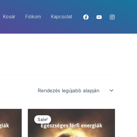
Kosár
Fiókom
Kapcsolat
Original
Current
price
price
Sale!
was:
is:
5990 Ft.
4493 Ft.