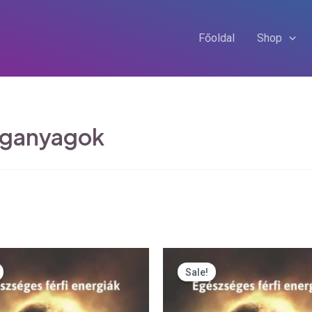
Főoldal
Shop
nganyagok
iginal
Current
Original
Current
ice
price
price
price
Sale!
s:
is:
was:
is:
90 Ft.
4493 Ft.
5990 Ft.
4493 Ft.