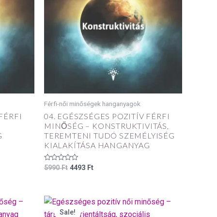
Férfi-női minőségek hanganyagok
FÉRFI
04. EGÉSZSÉGES POZITÍV FÉRFI
MINŐSÉG – KONSTRUKTIVITÁS,
G
TEREMTENI TUDÓ SZEMÉLYISÉG
KIALAKÍTÁSA HANGANYAG
Értékelés:
5990
Ft
4493
Ft
0
/
5
Original
Current
price
price
Sale!
was:
is: