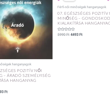
90 Ft.
4493 Ft.
5990 Ft.
4493 Ft.
Férfi-női minőségek hanganyagok
07. EGÉSZSÉGES POZITÍV
MINŐSÉG – GONDOSKO
KIALAKÍTÁSA HANGANYA
Értékelés:
5990
Ft
4493
Ft
0
/
5
inőségek hanganyagok
SZSÉGES POZITÍV NŐI
G – ÁRADÓ SZEMÉLYISÉG
ÍTÁSA HANGANYAG
93
Ft