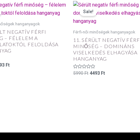
iginal
Current
Original
Current
ice
price
price
price
Sale!
s:
is:
was:
is:
90 Ft.
4493 Ft.
5990 Ft.
4493 Ft.
inőségek hanganyagok
ÜLT NEGATÍV FÉRFI
Férfi-női minőségek hanganyagok
 – FÉLELEM A
11. SÉRÜLT NEGATÍV FÉRF
LATOKTÓL FELOLDÁSA
MINŐSÉG – DOMINÁNS
NYAG
VISELKEDÉS ELHAGYÁSA
HANGANYAG
93
Ft
Értékelés:
5990
Ft
4493
Ft
0
/
5