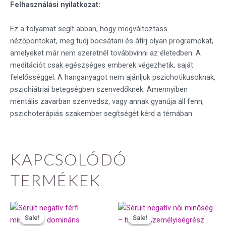
Felhasználási nyilatkozat:
Ez a folyamat segít abban, hogy megváltoztass
nézőpontokat, meg tudj bocsátani és átírj olyan programokat,
amelyeket már nem szeretnél továbbvinni az életedben. A
meditációt csak egészséges emberek végezhetik, saját
felelősséggel. A hanganyagot nem ajánljuk pszichotikusoknak,
pszichiátriai betegségben szenvedőknek. Amennyiben
mentális zavarban szenvedsz, vagy annak gyanúja áll fenn,
pszichoterápiás szakember segítségét kérd a témában.
KAPCSOLÓDÓ
TERMÉKEK
Original
Current
Original
Current
price
price
price
price
Sale!
Sale!
Sale!
Sale!
was:
is:
was:
is: