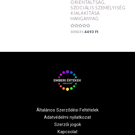
ORIENTÁLTSÁG,
SZOCIÁLIS SZEMÉLYISÉG
KIALAKÍTÁSA
HANGANYAG
Értékelés:
5990
Ft
4493
Ft
0
/
5
Általános Szerződési Feltételek
Adatvédelmi nyilatkozat
Szerzői jogok
Kapcsolat