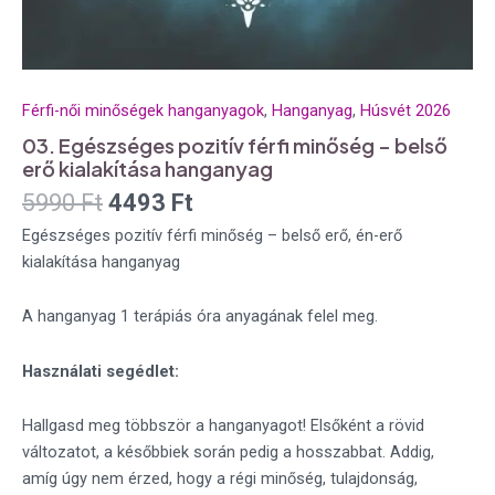
Férfi-női minőségek hanganyagok
,
Hanganyag
,
Húsvét 2026
03. Egészséges pozitív férfi minőség – belső
erő kialakítása hanganyag
5990
Ft
4493
Ft
Egészséges pozitív férfi minőség – belső erő, én-erő
kialakítása hanganyag
A hanganyag 1 terápiás óra anyagának felel meg.
Használati segédlet:
Hallgasd meg többször a hanganyagot! Elsőként a rövid
változatot, a későbbiek során pedig a hosszabbat. Addig,
amíg úgy nem érzed, hogy a régi minőség, tulajdonság,