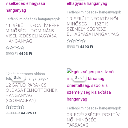
5990 Ft.
4493 Ft.
5990 Ft.
4493 Ft.
Férfi-női minőségek hanganyagok
13. SÉRÜLT NEGATÍV NŐI
Férfi-női minőségek hanganyagok
MINŐSÉG – HISZTIS
11. SÉRÜLT NEGATÍV FÉRFI
SZEMÉLYISÉGRÉSZ
MINŐSÉG – DOMINÁNS
ELHAGYÁSA HANGANYAG
VISELKEDÉS ELHAGYÁSA
HANGANYAG
Értékelés:
5990
Ft
4493
Ft
0
Értékelés:
/
5990
Ft
4493
Ft
0
5
/
5
Original
Current
Original
Current
12 gátló parancs oldása
price
price
price
price
Sale!
Sale!
Sale!
Sale!
felnőtteknek hanganyagok
was:
is:
was:
is:
12 GÁTLÓ PARANCS
71880 Ft.
44925 Ft.
5990 Ft.
4493 Ft.
OLDÁSA FELNŐTTEKNEK
HANGANYAG
(CSOMAGBAN)
Férfi-női minőségek hanganyagok
Értékelés:
71880
Ft
44925
Ft
08. EGÉSZSÉGES POZITÍV
0
/
NŐI MINŐSÉG –
5
TÁRSASÁG