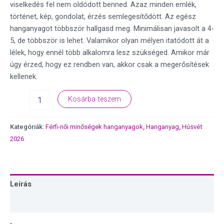
viselkedés fel nem oldódott benned. Azaz minden emlék,
történet, kép, gondolat, érzés semlegesítődött. Az egész
hanganyagot többször hallgasd meg. Minimálisan javasolt a 4-
5, de többször is lehet. Valamikor olyan mélyen itatódott át a
lélek, hogy ennél több alkalomra lesz szükséged. Amikor már
úgy érzed, hogy ez rendben van, akkor csak a megerősítések
kellenek.
Kosárba teszem
Kategóriák:
Férfi-női minőségek hanganyagok
,
Hanganyag
,
Húsvét
2026
Leírás
Vélemények (0)