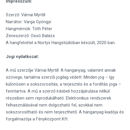
Impresszum:
Szerző: Várnai Myrtill
Narrátor: Varga Gyöngyi
Hangmérnök: Tóth Péter
Zeneszerző: Ossó Balázs
A hangfelvétel a Nortyx Hangstúdióban készült, 2020-ban.
Jogi nyilatkozat:
A mű szerzője Várnai Myrtill. A hanganyag, valamint annak
szövege, tartalma szerzői jogilag védett. Minden jog – így
különösen a sokszorosítás, a terjesztés és a fordítás joga –
fenntartva. A mű a szerző írásbeli hozzájárulása nélkül
részeiben sem reprodukálható. Elektronikus rendszerek
felhasználásával nem dolgozható fel, azokkal nem
sokszorosítható és nem terjeszthető. A hanganyag kiadója és
forgalmazója a Fényközpont Kft.