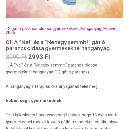
12 gátló parancs oldása gyermekeknél
,
Hanganyag
,
Húsvét
2026
01. A “Ne!” és a “Ne tégy semmit!” gátló
parancs oldása gyermekeknél hanganyag
3990
Ft
2993
Ft
1. A “Ne!” és a “Ne tégy semmit!” parancs oldása
gyermekeknél hanganyag (12 gátló parancs)
A hanganyag 1 terápiás óra anyagának felel meg.
Ebben segít gyermekednek:
Ez a különleges hanganyag segít abban, hogy 18 éves alatti
gyermekednél megváltozass gátló üzeneteket, és átírj olyan
tudattalanul küldött, vagy általa létrehozott programokat,