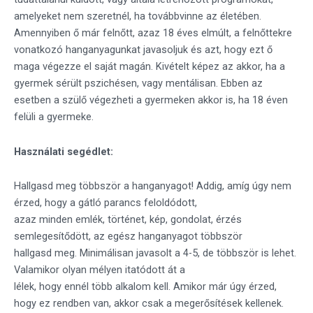
amelyeket nem szeretnél, ha továbbvinne az életében.
Amennyiben ő már felnőtt, azaz 18 éves elmúlt, a felnőttekre
vonatkozó hanganyagunkat javasoljuk és azt, hogy ezt ő
maga végezze el saját magán. Kivételt képez az akkor, ha a
gyermek sérült pszichésen, vagy mentálisan. Ebben az
esetben a szülő végezheti a gyermeken akkor is, ha 18 éven
felüli a gyermeke.
Használati segédlet:
Hallgasd meg többször a hanganyagot! Addig, amíg úgy nem
érzed, hogy a gátló parancs feloldódott,
azaz minden emlék, történet, kép, gondolat, érzés
semlegesítődött, az egész hanganyagot többször
hallgasd meg. Minimálisan javasolt a 4-5, de többször is lehet.
Valamikor olyan mélyen itatódott át a
lélek, hogy ennél több alkalom kell. Amikor már úgy érzed,
hogy ez rendben van, akkor csak a megerősítések kellenek.