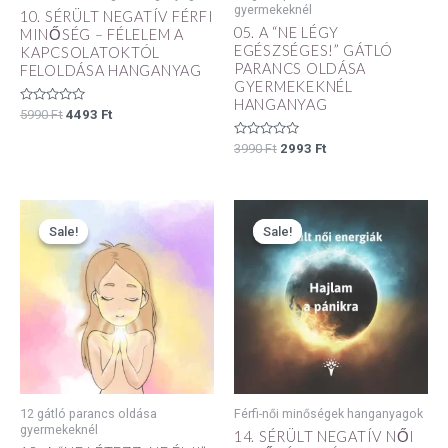
gyermekeknél
10. SÉRÜLT NEGATÍV FÉRFI
05. A “NE LÉGY
MINŐSÉG – FÉLELEM A
EGÉSZSÉGES!” GÁTLÓ
KAPCSOLATOKTÓL
PARANCS OLDÁSA
FELOLDÁSA HANGANYAG
GYERMEKEKNÉL
HANGANYAG
Értékelés:
5990
Ft
4493
Ft
0
/
Értékelés:
5
3990
Ft
2993
Ft
0
/
5
Original
Current
Original
Current
price
price
price
price
Sale!
Sale!
Sale!
Sale!
was:
is:
was:
is:
3990 Ft.
2993 Ft.
5990 Ft.
4493 Ft.
12 gátló parancs oldása
Férfi-női minőségek hanganyagok
gyermekeknél
14. SÉRÜLT NEGATÍV NŐI