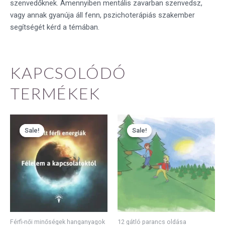
szenvedőknek. Amennyiben mentális zavarban szenvedsz,
vagy annak gyanúja áll fenn, pszichoterápiás szakember
segítségét kérd a témában.
KAPCSOLÓDÓ
TERMÉKEK
Original
Current
Original
Current
price
price
price
price
Sale!
Sale!
Sale!
Sale!
was:
is:
was:
is:
5990 Ft.
4493 Ft.
3990 Ft.
2993 Ft.
Férfi-női minőségek hanganyagok
12 gátló parancs oldása