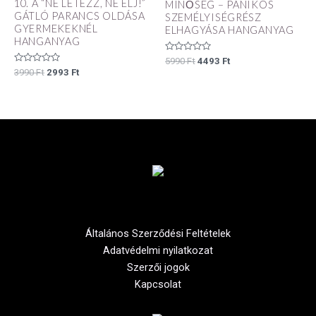
10. A “NE LÉTEZZ, NE ÉLJ!”
MINŐSÉG – PÁNIKOS
GÁTLÓ PARANCS OLDÁSA
SZEMÉLYISÉGRÉSZ
GYERMEKEKNÉL
ELHAGYÁSA HANGANYAG
HANGANYAG
Értékelés:
5990
Ft
4493
Ft
0
Értékelés:
3990
Ft
2993
Ft
/
0
5
/
5
Általános Szerződési Feltételek
Adatvédelmi nyilatkozat
Szerzői jogok
Kapcsolat