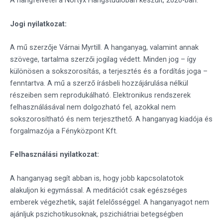
A hangfelvétel a Nortyx Hangstúdióban készült, 2020-ban.
Jogi nyilatkozat:
A mű szerzője Várnai Myrtill. A hanganyag, valamint annak
szövege, tartalma szerzői jogilag védett. Minden jog – így
különösen a sokszorosítás, a terjesztés és a fordítás joga –
fenntartva. A mű a szerző írásbeli hozzájárulása nélkül
részeiben sem reprodukálható. Elektronikus rendszerek
felhasználásával nem dolgozható fel, azokkal nem
sokszorosítható és nem terjeszthető. A hanganyag kiadója és
forgalmazója a Fényközpont Kft.
Felhasználási nyilatkozat:
A hanganyag segít abban is, hogy jobb kapcsolatotok
alakuljon ki egymással. A meditációt csak egészséges
emberek végezhetik, saját felelősséggel. A hanganyagot nem
ajánljuk pszichotikusoknak, pszichiátriai betegségben