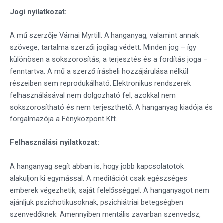
Jogi nyilatkozat:
A mű szerzője Várnai Myrtill. A hanganyag, valamint annak
szövege, tartalma szerzői jogilag védett. Minden jog – így
különösen a sokszorosítás, a terjesztés és a fordítás joga –
fenntartva. A mű a szerző írásbeli hozzájárulása nélkül
részeiben sem reprodukálható. Elektronikus rendszerek
felhasználásával nem dolgozható fel, azokkal nem
sokszorosítható és nem terjeszthető. A hanganyag kiadója és
forgalmazója a Fényközpont Kft.
Felhasználási nyilatkozat:
A hanganyag segít abban is, hogy jobb kapcsolatotok
alakuljon ki egymással. A meditációt csak egészséges
emberek végezhetik, saját felelősséggel. A hanganyagot nem
ajánljuk pszichotikusoknak, pszichiátriai betegségben
szenvedőknek. Amennyiben mentális zavarban szenvedsz,