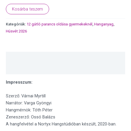
Kosárba teszem
Kategóriák:
12 gátló parancs oldása gyermekeknél
,
Hanganyag
,
Húsvét 2026
Leírás
Vélemények (0)
Impresszum:
Szerző: Várnai Myrtill
Narrátor: Varga Gyöngyi
Hangmérnök: Tóth Péter
Zeneszerző: Ossó Balázs
A hangfelvétel a Nortyx Hangstúdióban készült, 2020-ban.