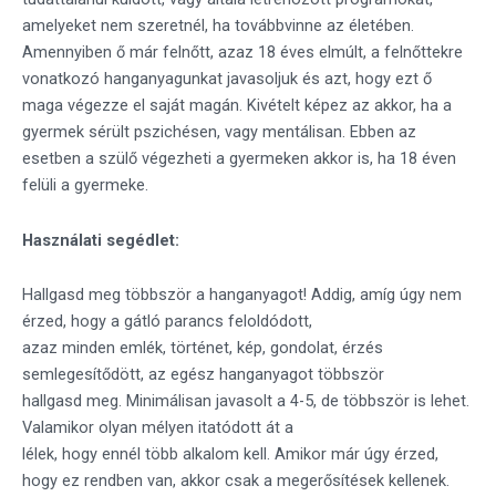
amelyeket nem szeretnél, ha továbbvinne az életében.
Amennyiben ő már felnőtt, azaz 18 éves elmúlt, a felnőttekre
vonatkozó hanganyagunkat javasoljuk és azt, hogy ezt ő
maga végezze el saját magán. Kivételt képez az akkor, ha a
gyermek sérült pszichésen, vagy mentálisan. Ebben az
esetben a szülő végezheti a gyermeken akkor is, ha 18 éven
felüli a gyermeke.
Használati segédlet:
Hallgasd meg többször a hanganyagot! Addig, amíg úgy nem
érzed, hogy a gátló parancs feloldódott,
azaz minden emlék, történet, kép, gondolat, érzés
semlegesítődött, az egész hanganyagot többször
hallgasd meg. Minimálisan javasolt a 4-5, de többször is lehet.
Valamikor olyan mélyen itatódott át a
lélek, hogy ennél több alkalom kell. Amikor már úgy érzed,
hogy ez rendben van, akkor csak a megerősítések kellenek.