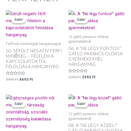
Original
Current
Original
Current
price
price
price
price
Sale!
Sale!
Sale!
Sale!
was:
is:
was:
is:
5990 Ft.
4493 Ft.
3990 Ft.
2993 Ft.
12 gátló parancs oldása
gyermekeknél
Férfi-női minőségek hanganyagok
06. A “NE LÉGY FONTOS!”
10. SÉRÜLT NEGATÍV FÉRFI
GÁTLÓ PARANCS OLDÁSA
MINŐSÉG – FÉLELEM A
GYERMEKEKNÉL
KAPCSOLATOKTÓL
HANGANYAG
FELOLDÁSA HANGANYAG
Értékelés:
3990
Ft
2993
Ft
Értékelés:
5990
Ft
4493
Ft
0
0
/
/
5
5
Original
Current
Original
Current
price
price
price
price
Sale!
Sale!
Sale!
Sale!
was:
is:
was:
is:
5990 Ft.
4493 Ft.
3990 Ft.
2993 Ft.
12 gátló parancs oldása
gyermekeknél
08. A “NE LÉGY KÖZEL!”
GÁTLÓ PARANCS OLDÁSA