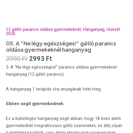
12 gátló parancs oldása gyermekeknél
,
Hanganyag
,
Húsvét
2026
05. A “Ne légy egészséges!” gátló parancs
oldása gyermekeknél hanganyag
3990
Ft
2993
Ft
5. A “Ne légy egészséges!” parancs oldása gyermekeknél
hanganyag (12 gátló parancs)
A hanganyag 1 terápiás óra anyagának felel meg.
Ebben segít gyermekednek:
Ez a különleges hanganyag segít abban, hogy 18 éves alatti
gyermekednél megváltozass gátló üzeneteket, és átírj olyan
tudattalanul küldött, vagy általa létrehozott programokat,