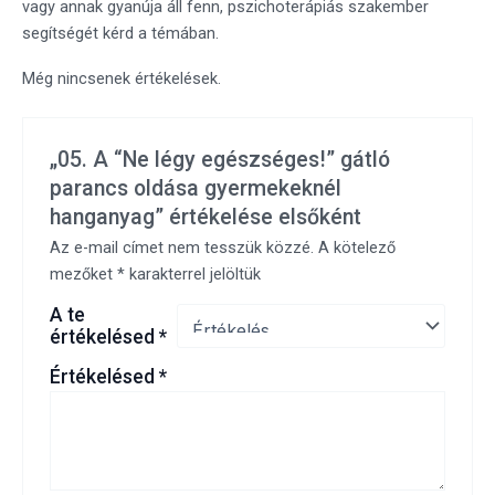
vagy annak gyanúja áll fenn, pszichoterápiás szakember
segítségét kérd a témában.
Még nincsenek értékelések.
„05. A “Ne légy egészséges!” gátló
parancs oldása gyermekeknél
hanganyag” értékelése elsőként
Az e-mail címet nem tesszük közzé.
A kötelező
mezőket
*
karakterrel jelöltük
A te
értékelésed
*
Értékelésed
*