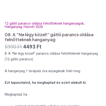
12 gátló parancs oldása felnőtteknek hanganyagok
,
Hanganyag
,
Húsvét 2026
08. A “Ne légy közel!” gátló parancs oldása
felnőtteknek hanganyag
5990
Ft
4493
Ft
8. A “Ne légy közel!” parancs oldása felnőtteknek hanganyag
(12 gátló parancs)
A hanganyag 1 terápiás óra anyagának felel meg.
Ezt tapasztalod, ha megkaptad és ezért alakult ki:
Megkaptad, ha