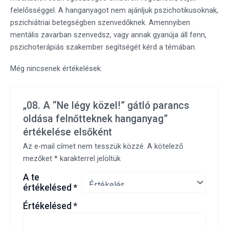
felelősséggel. A hanganyagot nem ajánljuk pszichotikusoknak,
pszichiátriai betegségben szenvedőknek. Amennyiben
mentális zavarban szenvedsz, vagy annak gyanúja áll fenn,
pszichoterápiás szakember segítségét kérd a témában.
Még nincsenek értékelések.
„08. A “Ne légy közel!” gátló parancs
oldása felnőtteknek hanganyag”
értékelése elsőként
Az e-mail címet nem tesszük közzé.
A kötelező
mezőket
*
karakterrel jelöltük
A te
értékelésed
*
Értékelésed
*