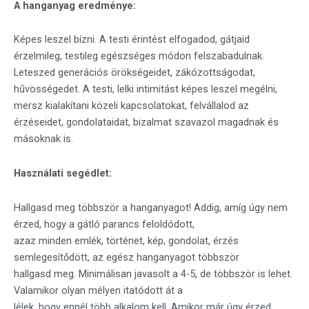
A hanganyag eredménye:
Képes leszel bízni. A testi érintést elfogadod, gátjaid
érzelmileg, testileg egészséges módon felszabadulnak.
Leteszed generációs örökségeidet, zákózottságodat,
hűvösségedet. A testi, lelki intimitást képes leszel megélni,
mersz kialakítani közeli kapcsolatokat, felvállalod az
érzéseidet, gondolataidat, bizalmat szavazol magadnak és
másoknak is.
Használati segédlet:
Hallgasd meg többször a hanganyagot! Addig, amíg úgy nem
érzed, hogy a gátló parancs feloldódott,
azaz minden emlék, történet, kép, gondolat, érzés
semlegesítődött, az egész hanganyagot többször
hallgasd meg. Minimálisan javasolt a 4-5, de többször is lehet.
Valamikor olyan mélyen itatódott át a
lélek, hogy ennél több alkalom kell. Amikor már úgy érzed,