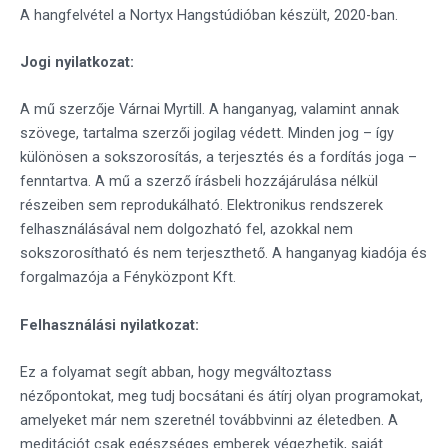
A hangfelvétel a Nortyx Hangstúdióban készült, 2020-ban.
Jogi nyilatkozat:
A mű szerzője Várnai Myrtill. A hanganyag, valamint annak
szövege, tartalma szerzői jogilag védett. Minden jog – így
különösen a sokszorosítás, a terjesztés és a fordítás joga –
fenntartva. A mű a szerző írásbeli hozzájárulása nélkül
részeiben sem reprodukálható. Elektronikus rendszerek
felhasználásával nem dolgozható fel, azokkal nem
sokszorosítható és nem terjeszthető. A hanganyag kiadója és
forgalmazója a Fényközpont Kft.
Felhasználási nyilatkozat:
Ez a folyamat segít abban, hogy megváltoztass
nézőpontokat, meg tudj bocsátani és átírj olyan programokat,
amelyeket már nem szeretnél továbbvinni az életedben. A
meditációt csak egészséges emberek végezhetik, saját