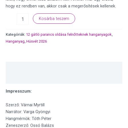
hogy ez rendben van, akkor csak a megerősítések kellenek.
Kosárba teszem
Kategóriák:
12 gátló parancs oldása felnőtteknek hanganyagok
,
Hanganyag
,
Húsvét 2026
Leírás
Vélemények (0)
Impresszum:
Szerző: Várnai Myrtill
Narrátor: Varga Gyöngyi
Hangmérnök: Tóth Péter
Zeneszerző: Ossó Balázs