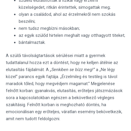
szüleid elutasították a fizikai vagy érzelmi
közelségedet, ritkán érintettek, simogattak meg;
olyan a családod, ahol az érzelmekről nem szokás
beszélni;
nem tudsz megbízni másokban;
az egyik szülőd hirtelen meghalt vagy otthagyott titeket;
bántalmaztak.
A szülői távolságtartások sérülései miatt a gyermek
tudattalanul hozza ezt a döntést, hogy ne kelljen átélnie az
elutasítás fájdalmát. A
„Senkiben se bízz meg!”
a „Ne légy
közel” parancs egyik fajtája. „Érzelmileg és testileg is távol
maradok tőled, hogy megvédjem magamat.” Megjelenése
felnőtt korban: gyanakvás, elutasítás, erőteljes játszmázások
sora a kapcsolatokban egészen a bekövetkező végleges
szakításig. Felnőtt korban is meghozható döntés, ha
emocionálisan egy erőteljes, váratlan esemény bekövetkezik,
amit nem tudott feldolgozni.