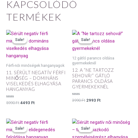
KAPCSOLÓDÓ
TERMÉKEK
Original
Current
Original
Current
price
price
price
price
Sale!
Sale!
Sale!
Sale!
was:
is:
was:
is:
5990 Ft.
4493 Ft.
3990 Ft.
2993 Ft.
12 gátló parancs oldása
gyermekeknél
Férfi-női minőségek hanganyagok
12. A “NE TARTOZZ
11. SÉRÜLT NEGATÍV FÉRFI
SEHOVÁ!” GÁTLÓ
MINŐSÉG – DOMINÁNS
PARANCS OLDÁSA
VISELKEDÉS ELHAGYÁSA
GYERMEKEKNÉL
HANGANYAG
Értékelés:
3990
Ft
2993
Ft
Értékelés:
5990
Ft
4493
Ft
0
0
/
/
5
5
Original
Current
Original
Current
price
price
price
price
Sale!
Sale!
Sale!
Sale!
was:
is:
was:
is:
5990 Ft.
4493 Ft.
5990 Ft.
4493 Ft.