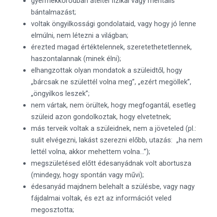
gyermekkorodban átéltél fizikai vagy mentális
bántalmazást;
voltak öngyilkossági gondolataid, vagy hogy jó lenne
elmúlni, nem létezni a világban;
érezted magad értéktelennek, szeretethetetlennek,
haszontalannak (minek élni);
elhangzottak olyan mondatok a szüleidtől, hogy
„bárcsak ne születtél volna meg”, „ezért megöllek”,
„öngyilkos leszek”;
nem vártak, nem örültek, hogy megfogantál, esetleg
szüleid azon gondolkoztak, hogy elvetetnek;
más terveik voltak a szüleidnek, nem a jöveteled (pl.:
sulit elvégezni, lakást szerezni előbb, utazás: „ha nem
lettél volna, akkor mehettem volna…”);
megszületésed előtt édesanyádnak volt abortusza
(mindegy, hogy spontán vagy művi);
édesanyád majdnem belehalt a szülésbe, vagy nagy
fájdalmai voltak, és ezt az információt veled
megosztotta;