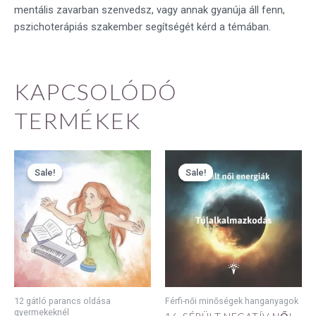
mentális zavarban szenvedsz, vagy annak gyanúja áll fenn,
pszichoterápiás szakember segítségét kérd a témában.
KAPCSOLÓDÓ
TERMÉKEK
Original
Current
Original
Current
price
price
price
price
Sale!
Sale!
Sale!
Sale!
was:
is:
was:
is:
3990 Ft.
2993 Ft.
5990 Ft.
4493 Ft.
12 gátló parancs oldása
Férfi-női minőségek hanganyagok
gyermekeknél