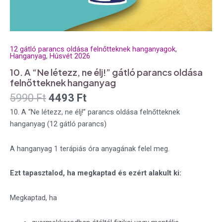
12 gátló parancs oldása felnőtteknek hanganyagok
,
Hanganyag
,
Húsvét 2026
10. A “Ne létezz, ne élj!” gátló parancs oldása
felnőtteknek hanganyag
5990
Ft
4493
Ft
10. A “Ne létezz, ne élj!” parancs oldása felnőtteknek
hanganyag (12 gátló parancs)
A hanganyag 1 terápiás óra anyagának felel meg.
Ezt tapasztalod, ha megkaptad és ezért alakult ki:
Megkaptad, ha