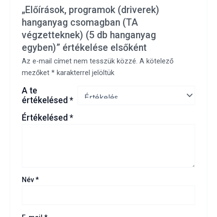
„Előírások, programok (driverek)
hanganyag csomagban (TA
végzetteknek) (5 db hanganyag
egyben)” értékelése elsőként
Az e-mail címet nem tesszük közzé.
A kötelező
mezőket
*
karakterrel jelöltük
A te
értékelésed
*
Értékelésed
*
Név
*