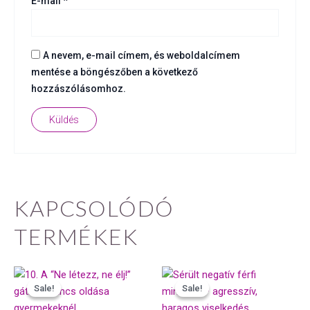
E-mail
*
A nevem, e-mail címem, és weboldalcímem
mentése a böngészőben a következő
hozzászólásomhoz.
KAPCSOLÓDÓ
TERMÉKEK
Original
Current
Original
Current
price
price
price
price
Sale!
Sale!
Sale!
Sale!
was:
is:
was:
is:
3990 Ft.
2993 Ft.
5990 Ft.
4493 Ft.