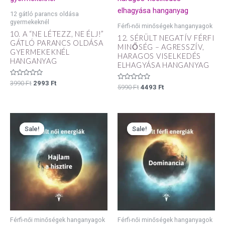
12 gátló parancs oldása
gyermekeknél
Férfi-női minőségek hanganyagok
10. A “NE LÉTEZZ, NE ÉLJ!”
12. SÉRÜLT NEGATÍV FÉRFI
GÁTLÓ PARANCS OLDÁSA
MINŐSÉG – AGRESSZÍV,
GYERMEKEKNÉL
HARAGOS VISELKEDÉS
HANGANYAG
ELHAGYÁSA HANGANYAG
Értékelés:
3990
Ft
2993
Ft
Értékelés:
5990
Ft
4493
Ft
0
0
/
/
5
5
Original
Current
Original
Current
price
price
price
price
Sale!
Sale!
Sale!
Sale!
was:
is:
was:
is:
5990 Ft.
4493 Ft.
5990 Ft.
4493 Ft.
Férfi-női minőségek hanganyagok
Férfi-női minőségek hanganyagok