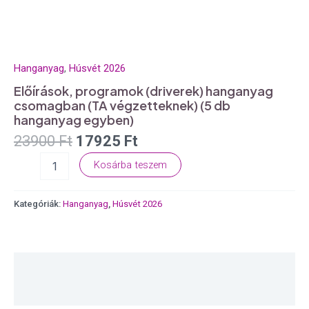
Hanganyag
,
Húsvét 2026
Előírások, programok (driverek) hanganyag
csomagban (TA végzetteknek) (5 db
hanganyag egyben)
23900
Ft
17925
Ft
Kosárba teszem
Kategóriák:
Hanganyag
,
Húsvét 2026
Leírás
Vélemények (0)