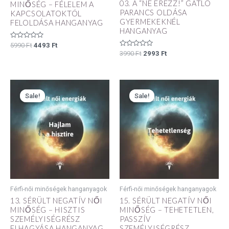
03. A “NE ÉREZZ!” GÁTLÓ
MINŐSÉG – FÉLELEM A
PARANCS OLDÁSA
KAPCSOLATOKTÓL
GYERMEKEKNÉL
FELOLDÁSA HANGANYAG
HANGANYAG
Értékelés:
5990
Ft
4493
Ft
0
Értékelés:
3990
Ft
2993
Ft
/
0
5
/
5
Original
Current
Original
Current
price
price
price
price
Sale!
Sale!
Sale!
Sale!
was:
is:
was:
is:
5990 Ft.
4493 Ft.
5990 Ft.
4493 Ft.
Férfi-női minőségek hanganyagok
Férfi-női minőségek hanganyagok
13. SÉRÜLT NEGATÍV NŐI
15. SÉRÜLT NEGATÍV NŐI
MINŐSÉG – HISZTIS
MINŐSÉG – TEHETETLEN,
SZEMÉLYISÉGRÉSZ
PASSZÍV
ELHAGYÁSA HANGANYAG
SZEMÉLYISÉGRÉSZ