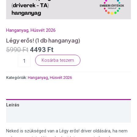
Hanganyag
,
Húsvét 2026
Légy erős! (1 db hanganyag)
5990
Ft
4493
Ft
Kosárba teszem
Kategóriák:
Hanganyag
,
Húsvét 2026
Leírás
Vélemények (0)
Neked is szükséged van a Légy erős! driver oldására, ha nem