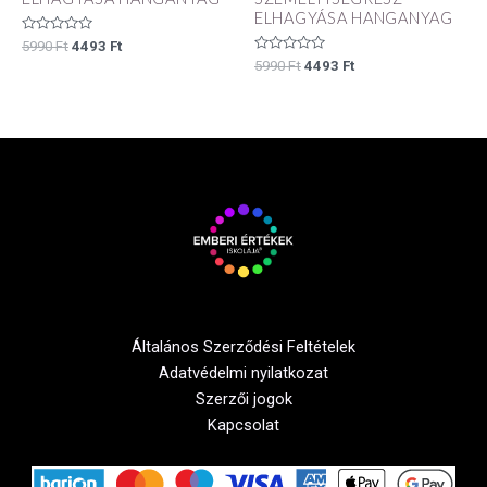
ELHAGYÁSA HANGANYAG
Értékelés:
5990
Ft
4493
Ft
0
Értékelés:
5990
Ft
4493
Ft
/
0
5
/
5
Általános Szerződési Feltételek
Adatvédelmi nyilatkozat
Szerzői jogok
Kapcsolat