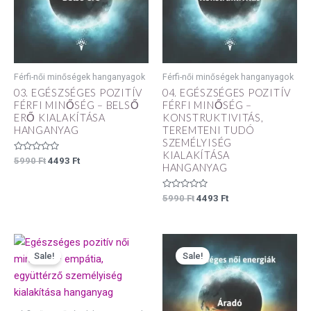
Férfi-női minőségek hanganyagok
Férfi-női minőségek hanganyagok
03. EGÉSZSÉGES POZITÍV
04. EGÉSZSÉGES POZITÍV
FÉRFI MINŐSÉG – BELSŐ
FÉRFI MINŐSÉG –
ERŐ KIALAKÍTÁSA
KONSTRUKTIVITÁS,
HANGANYAG
TEREMTENI TUDÓ
SZEMÉLYISÉG
KIALAKÍTÁSA
Értékelés:
5990
Ft
4493
Ft
HANGANYAG
0
/
5
Értékelés:
5990
Ft
4493
Ft
0
/
5
Original
Current
Original
Current
price
price
price
price
Sale!
Sale!
was:
is:
was:
is:
5990 Ft.
4493 Ft.
5990 Ft.
4493 Ft.