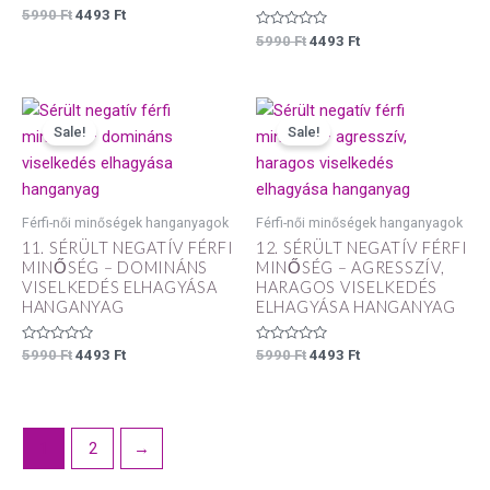
Értékelés:
5990
Ft
4493
Ft
0
/
Értékelés:
5990
Ft
4493
Ft
5
0
/
5
Original
Current
Original
Current
price
price
price
price
Sale!
Sale!
was:
is:
was:
is:
5990 Ft.
4493 Ft.
5990 Ft.
4493 Ft.
Férfi-női minőségek hanganyagok
Férfi-női minőségek hanganyagok
11. SÉRÜLT NEGATÍV FÉRFI
12. SÉRÜLT NEGATÍV FÉRFI
MINŐSÉG – DOMINÁNS
MINŐSÉG – AGRESSZÍV,
VISELKEDÉS ELHAGYÁSA
HARAGOS VISELKEDÉS
HANGANYAG
ELHAGYÁSA HANGANYAG
Értékelés:
Értékelés:
5990
Ft
4493
Ft
5990
Ft
4493
Ft
0
0
/
/
5
5
1
2
→