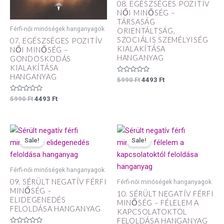
08. EGÉSZSÉGES POZITÍV
NŐI MINŐSÉG –
TÁRSASÁG
Férfi-női minőségek hanganyagok
ORIENTÁLTSÁG,
SZOCIÁLIS SZEMÉLYISÉG
07. EGÉSZSÉGES POZITÍV
KIALAKÍTÁSA
NŐI MINŐSÉG –
HANGANYAG
GONDOSKODÁS
KIALAKÍTÁSA
HANGANYAG
Értékelés:
5990
Ft
4493
Ft
0
/
5
Értékelés:
5990
Ft
4493
Ft
0
/
5
Original
Current
Original
Current
price
price
price
price
Sale!
Sale!
was:
is:
was:
is:
5990 Ft.
4493 Ft.
5990 Ft.
4493 Ft.
Férfi-női minőségek hanganyagok
09. SÉRÜLT NEGATÍV FÉRFI
Férfi-női minőségek hanganyagok
MINŐSÉG –
10. SÉRÜLT NEGATÍV FÉRFI
ELIDEGENEDÉS
MINŐSÉG – FÉLELEM A
FELOLDÁSA HANGANYAG
KAPCSOLATOKTÓL
FELOLDÁSA HANGANYAG