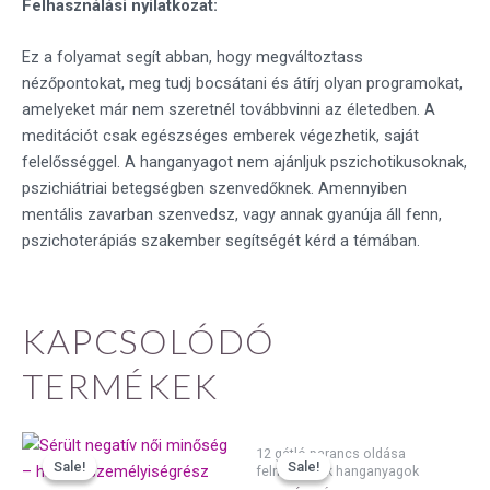
Felhasználási nyilatkozat:
Ez a folyamat segít abban, hogy megváltoztass
nézőpontokat, meg tudj bocsátani és átírj olyan programokat,
amelyeket már nem szeretnél továbbvinni az életedben. A
meditációt csak egészséges emberek végezhetik, saját
felelősséggel. A hanganyagot nem ajánljuk pszichotikusoknak,
pszichiátriai betegségben szenvedőknek. Amennyiben
mentális zavarban szenvedsz, vagy annak gyanúja áll fenn,
pszichoterápiás szakember segítségét kérd a témában.
KAPCSOLÓDÓ
TERMÉKEK
Original
Current
Original
Current
12 gátló parancs oldása
price
price
price
price
Sale!
Sale!
Sale!
Sale!
felnőtteknek hanganyagok
was:
is:
was:
is: