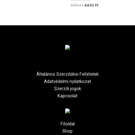
Értékelés:
5990
Ft
4493
Ft
0
/
5
Általános Szerződési Feltételek
Adatvédelmi nyilatkozat
Szerzői jogok
Kapcsolat
Főoldal
Shop