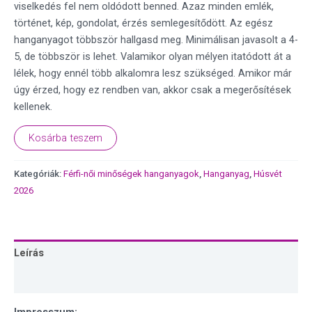
viselkedés fel nem oldódott benned. Azaz minden emlék,
történet, kép, gondolat, érzés semlegesítődött. Az egész
hanganyagot többször hallgasd meg. Minimálisan javasolt a 4-
5, de többször is lehet. Valamikor olyan mélyen itatódott át a
lélek, hogy ennél több alkalomra lesz szükséged. Amikor már
úgy érzed, hogy ez rendben van, akkor csak a megerősítések
kellenek.
Kosárba teszem
Kategóriák:
Férfi-női minőségek hanganyagok
,
Hanganyag
,
Húsvét
2026
Leírás
Vélemények (0)
Impresszum: