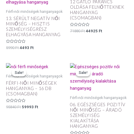
12 GÁTLÓ PARANCS
5990 Ft.
4493 Ft.
71880 Ft.
44925 Ft.
OLDÁSA FELNŐTTEKNEK
Férfi-női minőségek hanganyagok
HANGANYAG
(CSOMAGBAN)
13. SÉRÜLT NEGATÍV NŐI
MINŐSÉG – HISZTIS
SZEMÉLYISÉGRÉSZ
Értékelés:
71880
Ft
44925
Ft
0
ELHAGYÁSA HANGANYAG
/
5
Értékelés:
5990
Ft
4493
Ft
0
/
5
Original
Current
Original
Current
price
price
price
price
Sale!
Sale!
Sale!
Sale!
was:
is:
was:
is:
Férfi-női minőségek hanganyagok
95840 Ft.
59993 Ft.
5990 Ft.
4493 Ft.
FÉRFI-NŐI MINŐSÉGEK
HANGANYAG – 16 DB
(CSOMAGBAN)
Férfi-női minőségek hanganyagok
06. EGÉSZSÉGES POZITÍV
Értékelés:
95840
Ft
59993
Ft
NŐI MINŐSÉG – ÁRADÓ
0
/
SZEMÉLYISÉG
5
KIALAKÍTÁSA
HANGANYAG