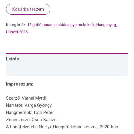
Kosárba teszem
Kategóriák:
12 gátló parancs oldása gyermekeknél
,
Hanganyag
,
Húsvét 2026
Leírás
Vélemények (0)
Impresszum:
Szerző: Várnai Myrtill
Narrátor: Varga Gyöngyi
Hangmérnök: Tóth Péter
Zeneszerző: Ossó Balázs
A hangfelvétel a Nortyx Hangstúdióban készült, 2020-ban.