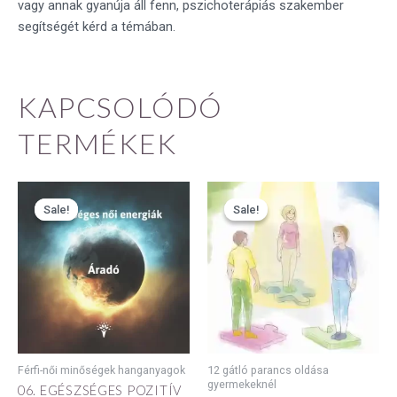
vagy annak gyanúja áll fenn, pszichoterápiás szakember
segítségét kérd a témában.
KAPCSOLÓDÓ
TERMÉKEK
Original
Current
Original
Current
price
price
price
price
Sale!
Sale!
Sale!
Sale!
was:
is:
was:
is:
5990 Ft.
4493 Ft.
3990 Ft.
2993 Ft.
Férfi-női minőségek hanganyagok
12 gátló parancs oldása
gyermekeknél
06. EGÉSZSÉGES POZITÍV