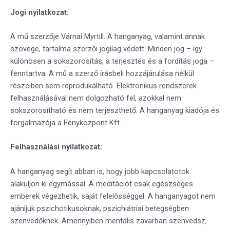
Jogi nyilatkozat:
A mű szerzője Várnai Myrtill. A hanganyag, valamint annak
szövege, tartalma szerzői jogilag védett. Minden jog – így
különösen a sokszorosítás, a terjesztés és a fordítás joga –
fenntartva. A mű a szerző írásbeli hozzájárulása nélkül
részeiben sem reprodukálható. Elektronikus rendszerek
felhasználásával nem dolgozható fel, azokkal nem
sokszorosítható és nem terjeszthető. A hanganyag kiadója és
forgalmazója a Fényközpont Kft.
Felhasználási nyilatkozat:
A hanganyag segít abban is, hogy jobb kapcsolatotok
alakuljon ki egymással. A meditációt csak egészséges
emberek végezhetik, saját felelősséggel. A hanganyagot nem
ajánljuk pszichotikusoknak, pszichiátriai betegségben
szenvedőknek. Amennyiben mentális zavarban szenvedsz,