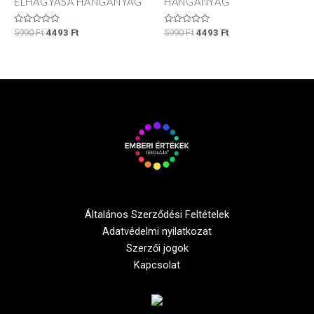
ELHAGYÁSA HANGANYAG
HANGANYAG
Értékelés:
Értékelés:
5990
Ft
4493
Ft
5990
Ft
4493
Ft
0
0
/
/
5
5
Általános Szerződési Feltételek
Adatvédelmi nyilatkozat
Szerzői jogok
Kapcsolat