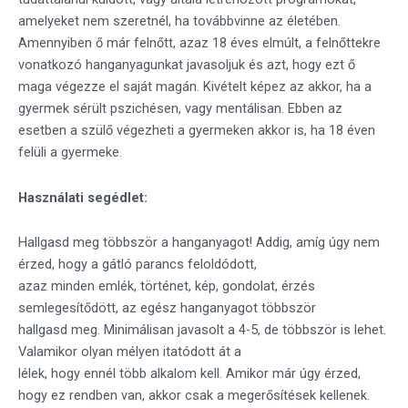
amelyeket nem szeretnél, ha továbbvinne az életében.
Amennyiben ő már felnőtt, azaz 18 éves elmúlt, a felnőttekre
vonatkozó hanganyagunkat javasoljuk és azt, hogy ezt ő
maga végezze el saját magán. Kivételt képez az akkor, ha a
gyermek sérült pszichésen, vagy mentálisan. Ebben az
esetben a szülő végezheti a gyermeken akkor is, ha 18 éven
felüli a gyermeke.
Használati segédlet:
Hallgasd meg többször a hanganyagot! Addig, amíg úgy nem
érzed, hogy a gátló parancs feloldódott,
azaz minden emlék, történet, kép, gondolat, érzés
semlegesítődött, az egész hanganyagot többször
hallgasd meg. Minimálisan javasolt a 4-5, de többször is lehet.
Valamikor olyan mélyen itatódott át a
lélek, hogy ennél több alkalom kell. Amikor már úgy érzed,
hogy ez rendben van, akkor csak a megerősítések kellenek.