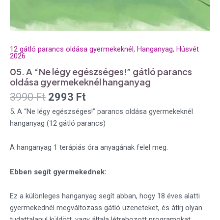
12 gátló parancs oldása gyermekeknél
,
Hanganyag
,
Húsvét
2026
05. A “Ne légy egészséges!” gátló parancs
oldása gyermekeknél hanganyag
3990
Ft
2993
Ft
5. A “Ne légy egészséges!” parancs oldása gyermekeknél
hanganyag (12 gátló parancs)
A hanganyag 1 terápiás óra anyagának felel meg.
Ebben segít gyermekednek:
Ez a különleges hanganyag segít abban, hogy 18 éves alatti
gyermekednél megváltozass gátló üzeneteket, és átírj olyan
tudattalanul küldött, vagy általa létrehozott programokat,