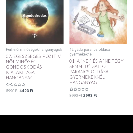
5990 Ft.
4493 Ft.
3990 Ft.
2993 Ft.
Férfi-női minőségek hanganyagok
12 gátló parancs oldása
gyermekeknél
07. EGÉSZSÉGES POZITÍV
01. A “NE!” ÉS A “NE TÉGY
NŐI MINŐSÉG –
SEMMIT!” GÁTLÓ
GONDOSKODÁS
PARANCS OLDÁSA
KIALAKÍTÁSA
GYERMEKEKNÉL
HANGANYAG
HANGANYAG
Értékelés:
5990
Ft
4493
Ft
0
Értékelés:
3990
Ft
2993
Ft
/
0
5
/
5