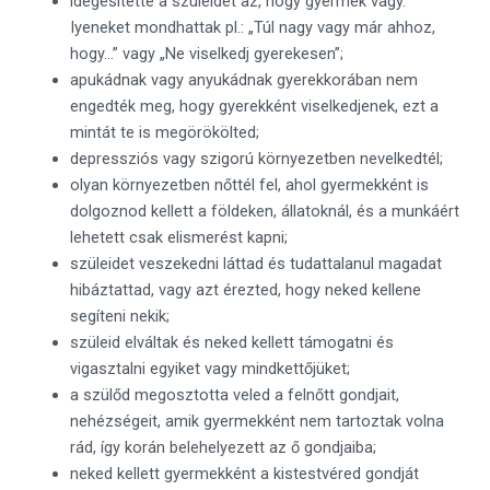
idegesítette a szüleidet az, hogy gyermek vagy.
Iyeneket mondhattak pl.: „Túl nagy vagy már ahhoz,
hogy…” vagy „Ne viselkedj gyerekesen”;
apukádnak vagy anyukádnak gyerekkorában nem
engedték meg, hogy gyerekként viselkedjenek, ezt a
mintát te is megörökölted;
depressziós vagy szigorú környezetben nevelkedtél;
olyan környezetben nőttél fel, ahol gyermekként is
dolgoznod kellett a földeken, állatoknál, és a munkáért
lehetett csak elismerést kapni;
szüleidet veszekedni láttad és tudattalanul magadat
hibáztattad, vagy azt érezted, hogy neked kellene
segíteni nekik;
szüleid elváltak és neked kellett támogatni és
vigasztalni egyiket vagy mindkettőjüket;
a szülőd megosztotta veled a felnőtt gondjait,
nehézségeit, amik gyermekként nem tartoztak volna
rád, így korán belehelyezett az ő gondjaiba;
neked kellett gyermekként a kistestvéred gondját