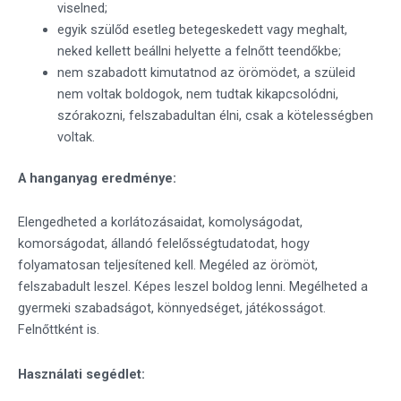
viselned;
egyik szülőd esetleg betegeskedett vagy meghalt,
neked kellett beállni helyette a felnőtt teendőkbe;
nem szabadott kimutatnod az örömödet, a szüleid
nem voltak boldogok, nem tudtak kikapcsolódni,
szórakozni, felszabadultan élni, csak a kötelességben
voltak.
A hanganyag eredménye:
Elengedheted a korlátozásaidat, komolyságodat,
komorságodat, állandó felelősségtudatodat, hogy
folyamatosan teljesítened kell. Megéled az örömöt,
felszabadult leszel. Képes leszel boldog lenni. Megélheted a
gyermeki szabadságot, könnyedséget, játékosságot.
Felnőttként is.
Használati segédlet: