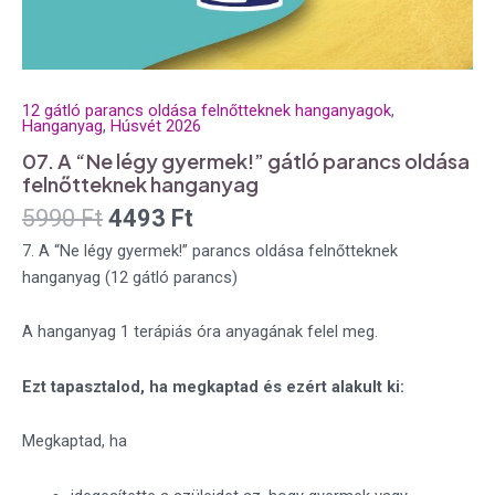
12 gátló parancs oldása felnőtteknek hanganyagok
,
Hanganyag
,
Húsvét 2026
07. A “Ne légy gyermek!” gátló parancs oldása
felnőtteknek hanganyag
5990
Ft
4493
Ft
7. A “Ne légy gyermek!” parancs oldása felnőtteknek
hanganyag (12 gátló parancs)
A hanganyag 1 terápiás óra anyagának felel meg.
Ezt tapasztalod, ha megkaptad és ezért alakult ki:
Megkaptad, ha