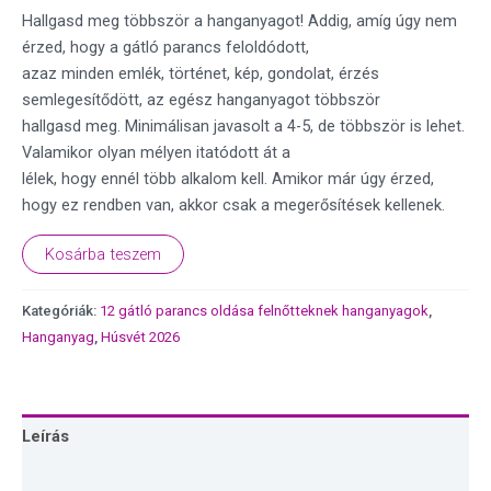
Hallgasd meg többször a hanganyagot! Addig, amíg úgy nem
érzed, hogy a gátló parancs feloldódott,
azaz minden emlék, történet, kép, gondolat, érzés
semlegesítődött, az egész hanganyagot többször
hallgasd meg. Minimálisan javasolt a 4-5, de többször is lehet.
Valamikor olyan mélyen itatódott át a
lélek, hogy ennél több alkalom kell. Amikor már úgy érzed,
hogy ez rendben van, akkor csak a megerősítések kellenek.
Kosárba teszem
Kategóriák:
12 gátló parancs oldása felnőtteknek hanganyagok
,
Hanganyag
,
Húsvét 2026
Leírás
Vélemények (0)