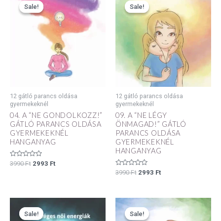
price
price
price
price
Sale!
Sale!
Sale!
Sale!
was:
is:
was:
is:
3990 Ft.
2993 Ft.
3990 Ft.
2993 Ft.
12 gátló parancs oldása
12 gátló parancs oldása
gyermekeknél
gyermekeknél
04. A “NE GONDOLKOZZ!”
09. A “NE LÉGY
GÁTLÓ PARANCS OLDÁSA
ÖNMAGAD!” GÁTLÓ
GYERMEKEKNÉL
PARANCS OLDÁSA
HANGANYAG
GYERMEKEKNÉL
HANGANYAG
Értékelés:
3990
Ft
2993
Ft
0
Értékelés:
3990
Ft
2993
Ft
/
0
5
/
5
Original
Current
Original
Current
price
price
price
price
Sale!
Sale!
Sale!
Sale!
was:
is:
was:
is: