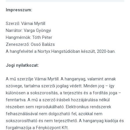
Impresszum:
Szerző: Várnai Myrtill
Narrátor: Varga Gyöngyi
Hangmérnök: Tóth Péter
Zeneszerző: Ossó Balázs
A hangfelvétel a Nortyx Hangstúdióban készült, 2020-ban.
Jogi nyilatkozat:
A mű szerzője Várnai Myrtill. A hanganyag, valamint annak
szövege, tartalma szerzői jogilag védett. Minden jog – így
különösen a sokszorosítás, a terjesztés és a fordítás joga –
fenntartva. A mű a szerző írásbeli hozzájárulása nélkül
részeiben sem reprodukálható. Elektronikus rendszerek
felhasználásával nem dolgozható fel, azokkal nem
sokszorosítható és nem terjeszthető. A hanganyag kiadója és
forgalmazója a Fényközpont Kft.