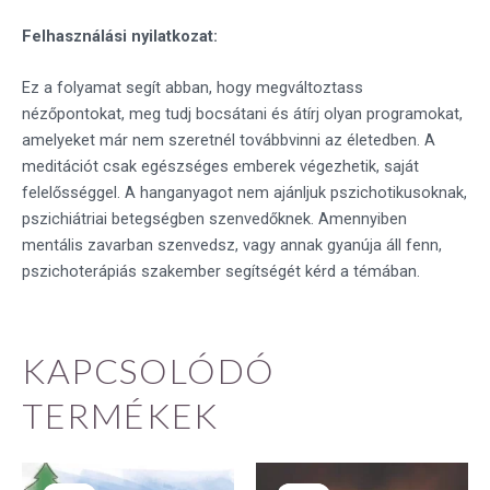
Felhasználási nyilatkozat:
Ez a folyamat segít abban, hogy megváltoztass
nézőpontokat, meg tudj bocsátani és átírj olyan programokat,
amelyeket már nem szeretnél továbbvinni az életedben. A
meditációt csak egészséges emberek végezhetik, saját
felelősséggel. A hanganyagot nem ajánljuk pszichotikusoknak,
pszichiátriai betegségben szenvedőknek. Amennyiben
mentális zavarban szenvedsz, vagy annak gyanúja áll fenn,
pszichoterápiás szakember segítségét kérd a témában.
KAPCSOLÓDÓ
TERMÉKEK
Original
Current
Original
Current
price
price
price
price