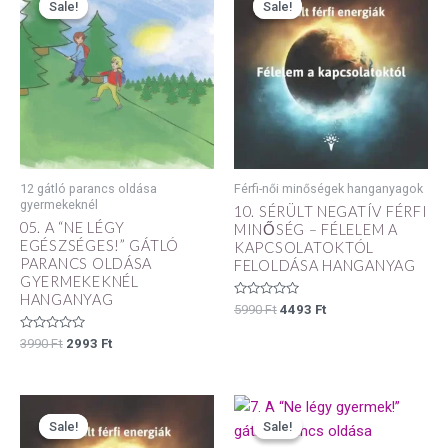
Sale!
Sale!
Sale!
Sale!
was:
is:
was:
is:
3990 Ft.
2993 Ft.
5990 Ft.
4493 Ft.
12 gátló parancs oldása
Férfi-női minőségek hanganyagok
gyermekeknél
10. SÉRÜLT NEGATÍV FÉRFI
05. A “NE LÉGY
MINŐSÉG – FÉLELEM A
EGÉSZSÉGES!” GÁTLÓ
KAPCSOLATOKTÓL
PARANCS OLDÁSA
FELOLDÁSA HANGANYAG
GYERMEKEKNÉL
HANGANYAG
Értékelés:
5990
Ft
4493
Ft
0
/
Értékelés:
3990
Ft
2993
Ft
5
0
/
5
Original
Current
Original
Current
price
price
price
price
Sale!
Sale!
Sale!
Sale!
was:
is:
was:
is: