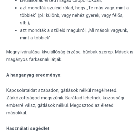
kívülállónak érzed magad csoportokban;
azt mondták szüleid rólad, hogy „Te más vagy, mint a
többiek” (pl.: különb, vagy nehéz gyerek, vagy félős,
stb.);
azt mondták a szüleid magukról, „Mi mások vagyunk,
mint a többiek”.
Megnyilvánulása: kívülállóság érzése, bűnbak szerep. Mások is
magányos farkasnak látják.
A hanganyag eredménye:
Kapcsolataidat szabadon, gátlások nélkül megélheted.
Zárkózottságod megszűnik. Barátaid lehetnek, közösségi
emberré válsz, gátlások nélkül. Megosztod az életed
másokkal.
Használati segédlet: