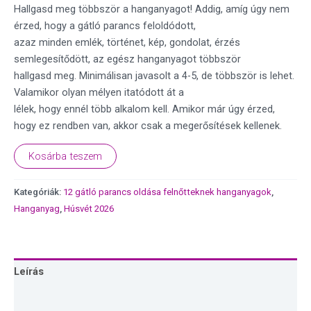
Hallgasd meg többször a hanganyagot! Addig, amíg úgy nem
érzed, hogy a gátló parancs feloldódott,
azaz minden emlék, történet, kép, gondolat, érzés
semlegesítődött, az egész hanganyagot többször
hallgasd meg. Minimálisan javasolt a 4-5, de többször is lehet.
Valamikor olyan mélyen itatódott át a
lélek, hogy ennél több alkalom kell. Amikor már úgy érzed,
hogy ez rendben van, akkor csak a megerősítések kellenek.
Kosárba teszem
Kategóriák:
12 gátló parancs oldása felnőtteknek hanganyagok
,
Hanganyag
,
Húsvét 2026
Leírás
Vélemények (0)