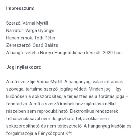
Impresszum:
Szerző: Várnai Myrtill
Narrátor: Varga Gyöngyi
Hangmérnök: Tóth Péter
Zeneszerző: Ossó Balázs
A hangfelvétel a Nortyx Hangstúdióban készült, 2020-ban.
Jogi nyilatkozat:
A mű szerzője Várnai Myrtill. A hanganyag, valamint annak
szövege, tartalma szerzői jogilag védett. Minden jog – így
különösen a sokszorosítás, a terjesztés és a fordítás joga –
fenntartva. A mű a szerző írásbeli hozzájárulása nélkül
részeiben sem reprodukálható. Elektronikus rendszerek
felhasználásával nem dolgozható fel, azokkal nem
sokszorosítható és nem terjeszthető. A hanganyag kiadója és
forgalmazója a Fényközpont Kft.