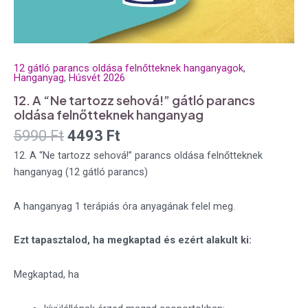
12 gátló parancs oldása felnőtteknek hanganyagok
,
Hanganyag
,
Húsvét 2026
12. A “Ne tartozz sehová!” gátló parancs
oldása felnőtteknek hanganyag
5990
Ft
4493
Ft
12. A “Ne tartozz sehová!” parancs oldása felnőtteknek
hanganyag (12 gátló parancs)
A hanganyag 1 terápiás óra anyagának felel meg.
Ezt tapasztalod, ha megkaptad és ezért alakult ki:
Megkaptad, ha